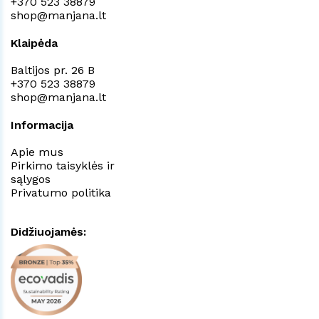
+370 523 38879
shop@manjana.lt
Klaipėda
Baltijos pr. 26 B
+370 523 38879
shop@manjana.lt
Informacija
Apie mus
Pirkimo taisyklės ir
sąlygos
Privatumo politika
Didžiuojamės: