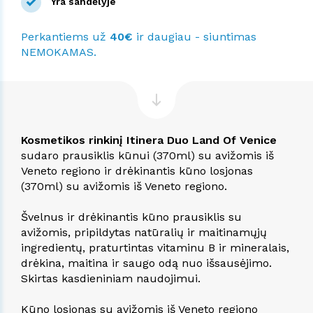
Yra sandėlyje
Perkantiems už
40€
ir daugiau - siuntimas
NEMOKAMAS.
Kosmetikos rinkinį Itinera Duo Land Of Venice
sudaro prausiklis kūnui (370ml) su avižomis iš
Veneto regiono ir drėkinantis kūno losjonas
(370ml) su avižomis iš Veneto regiono.
Švelnus ir drėkinantis kūno prausiklis su
avižomis, pripildytas natūralių ir maitinamųjų
ingredientų, praturtintas vitaminu B ir mineralais,
drėkina, maitina ir saugo odą nuo išsausėjimo.
Skirtas kasdieniniam naudojimui.
Kūno losjonas su avižomis iš Veneto regiono