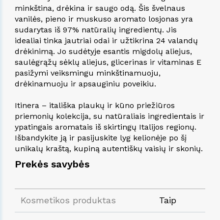
minkština, drėkina ir saugo odą. Šis švelnaus
vanilės, pieno ir muskuso aromato losjonas yra
sudarytas iš 97% natūralių ingredientų. Jis
idealiai tinka jautriai odai ir užtikrina 24 valandų
drėkinimą. Jo sudėtyje esantis migdolų aliejus,
saulėgrąžų sėklų aliejus, glicerinas ir vitaminas E
pasižymi veiksmingu minkštinamuoju,
drėkinamuoju ir apsauginiu poveikiu.
Itinera – itališka plaukų ir kūno priežiūros
priemonių kolekcija, su natūraliais ingredientais ir
ypatingais aromatais iš skirtingų Italijos regionų.
Išbandykite ją ir pasijuskite lyg kelionėje po šį
unikalų kraštą, kupiną autentiškų vaisių ir skonių.
Prekės savybės
Kosmetikos produktas
Taip