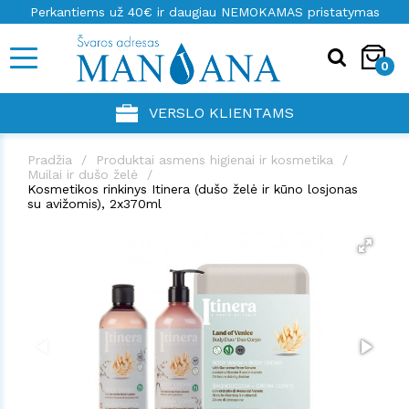
Perkantiems už 40€ ir daugiau NEMOKAMAS pristatymas
0
VERSLO KLIENTAMS
Pradžia
Produktai asmens higienai ir kosmetika
Muilai ir dušo želė
Kosmetikos rinkinys Itinera (dušo želė ir kūno losjonas
su avižomis), 2x370ml