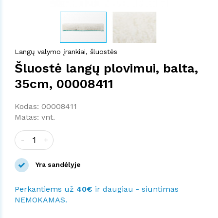
Langų valymo įrankiai, šluostės
Šluostė langų plovimui, balta,
35cm, 00008411
Kodas: 00008411
Matas: vnt.
-
+
Yra sandėlyje
Perkantiems už
40€
ir daugiau - siuntimas
NEMOKAMAS.