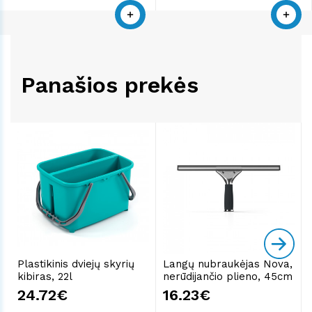
Panašios prekės
Plastikinis dviejų skyrių
Langų nubraukėjas Nova,
kibiras, 22l
nerūdijančio plieno, 45cm
24.72€
16.23€