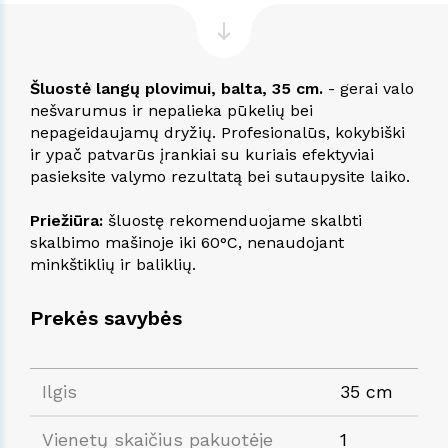
Šluostė langų plovimui, balta, 35 cm.
- gerai valo
nešvarumus ir nepalieka pūkelių bei
nepageidaujamų dryžių. Profesionalūs, kokybiški
ir ypač patvarūs įrankiai su kuriais efektyviai
pasieksite valymo rezultatą bei sutaupysite laiko.
Priežiūra:
šluostę rekomenduojame skalbti
skalbimo mašinoje iki 60°C, nenaudojant
minkštiklių ir baliklių.
Prekės savybės
Ilgis
35 cm
Vienetų skaičius pakuotėje
1