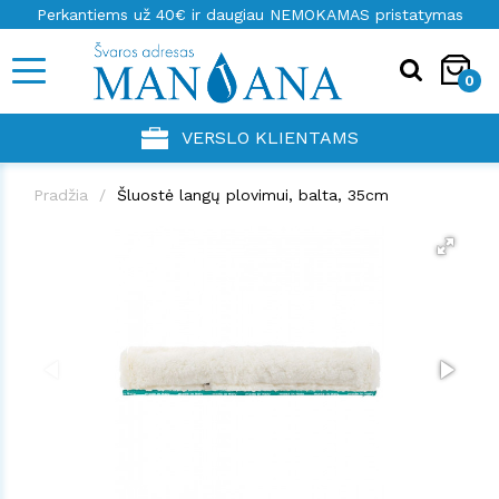
Perkantiems už 40€ ir daugiau NEMOKAMAS pristatymas
0
VERSLO KLIENTAMS
Pradžia
Šluostė langų plovimui, balta, 35cm