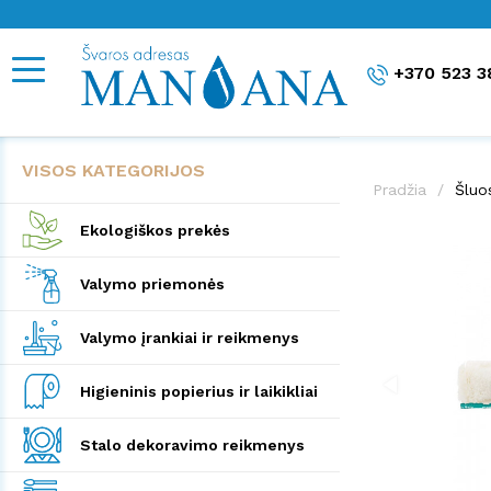
+370 523 3
VISOS KATEGORIJOS
Pradžia
Šluo
Ekologiškos prekės
Valymo priemonės
Valymo įrankiai ir reikmenys
Higieninis popierius ir laikikliai
Stalo dekoravimo reikmenys