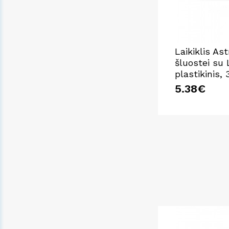
Laikiklis As
šluostei su
plastikinis,
5.38€