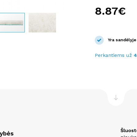
8.87€
Yra sandėlyje
Perkantiems už
Šluost
vybės