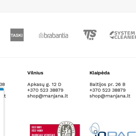
Vilnius
Klaipėda
138
Apkasų g. 12 D
Baltijos pr. 26 B
9
+370 523 38879
+370 523 38879
.lt
shop@manjana.lt
shop@manjana.lt