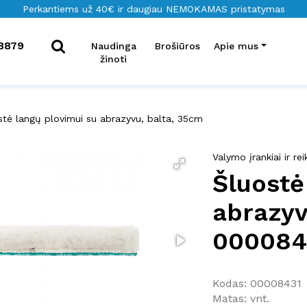
Perkantiems už 40€ ir daugiau NEMOKAMAS pristatymas
8879
Naudinga
Brošiūros
Apie mus
žinoti
stė langų plovimui su abrazyvu, balta, 35cm
Valymo įrankiai ir r
Šluostė
abrazyv
000084
Kodas: 00008431
Matas: vnt.