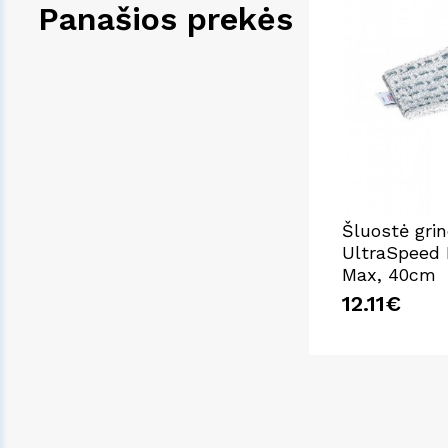
Panašios prekės
Šluostė gri
UltraSpeed 
Max, 40cm
12.11€