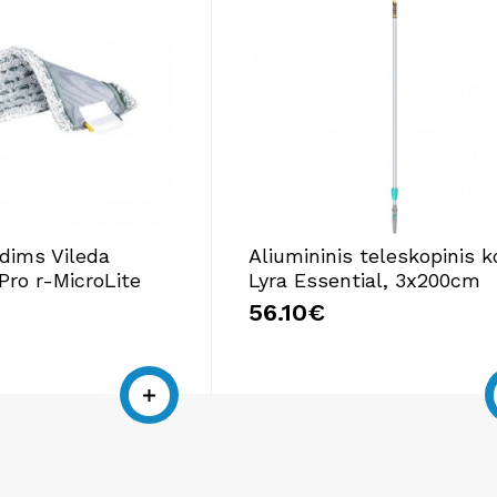
ndims Vileda
Aliumininis teleskopinis k
Pro r-MicroLite
Lyra Essential, 3x200cm
56.10€