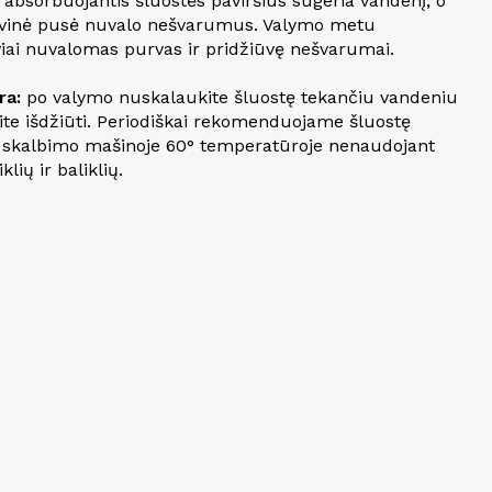
 absorbuojantis šluostės paviršius sugeria vandenį, o
vinė pusė nuvalo nešvarumus. Valymo metu
viai nuvalomas purvas ir pridžiūvę nešvarumai.
ra:
po valymo nuskalaukite šluostę tekančiu vandeniu
kite išdžiūti. Periodiškai rekomenduojame šluostę
i skalbimo mašinoje 60° temperatūroje nenaudojant
klių ir baliklių.