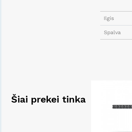
Ilgis
Spalva
Šiai prekei tinka