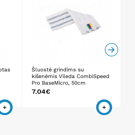
otas
Šluostė grindims su
L
kišenėmis Vileda CombiSpeed
n
Pro BaseMicro, 50cm
1
7.04€