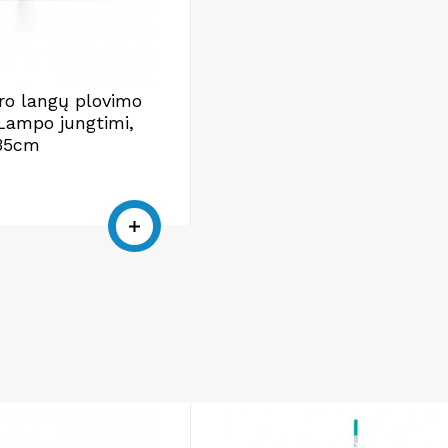
tro langų plovimo
 Lampo jungtimi,
 35cm