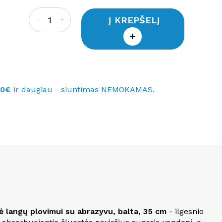
Į KREPŠELĮ
-
+
40€
ir daugiau - siuntimas NEMOKAMAS.
ė langų plovimui su abrazyvu, balta, 35 cm
- ilgesnio