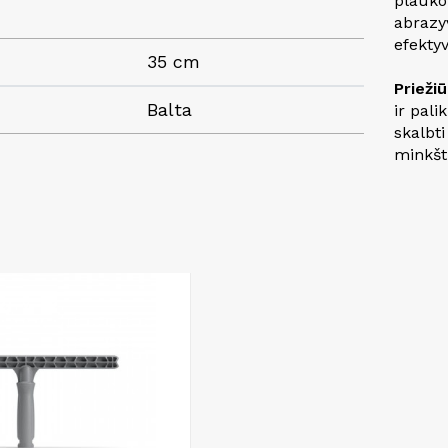
plauko
abrazy
efekty
35 cm
Priežiū
Balta
ir pali
skalbt
minkšti