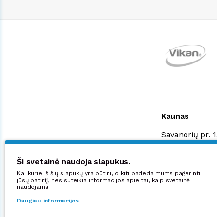
Kaunas
Savanorių pr. 
+370 523 3887
shop@manjana
Ši svetainė naudoja slapukus.
Kai kurie iš šių slapukų yra būtini, o kiti padeda mums pagerinti
Didžiuojamės:
jūsų patirtį, nes suteikia informacijos apie tai, kaip svetainė
naudojama.
Daugiau informacijos