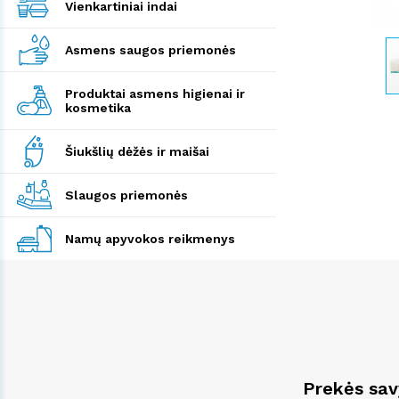
Vienkartiniai indai
Asmens saugos priemonės
Produktai asmens higienai ir
kosmetika
Šiukšlių dėžės ir maišai
Slaugos priemonės
Namų apyvokos reikmenys
Prekės sa