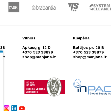
Vilnius
Klaipėda
138
Apkasų g. 12 D
Baltijos pr. 26 B
79
+370 523 38879
+370 523 38879
.lt
shop@manjana.lt
shop@manjana.lt