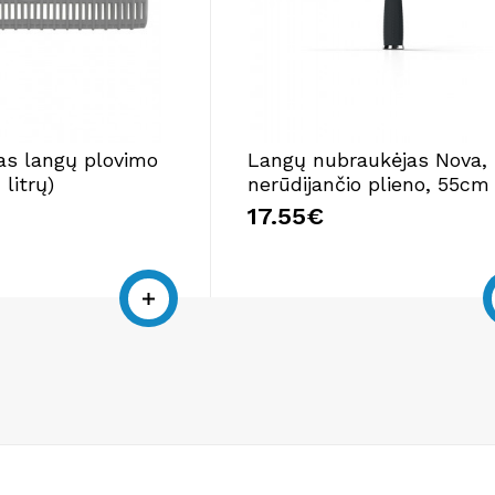
as langų plovimo
Langų nubraukėjas Nova,
 litrų)
nerūdijančio plieno, 55cm
17.55€