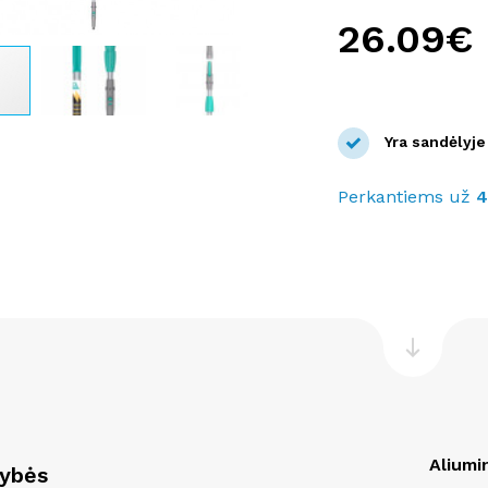
26.09€
Yra sandėlyje
Perkantiems už
Aliumi
vybės