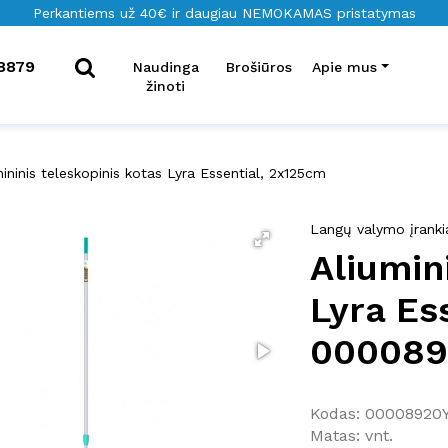
Perkantiems už 40€ ir daugiau NEMOKAMAS pristatymas
8879
Naudinga
Brošiūros
Apie mus
žinoti
mininis teleskopinis kotas Lyra Essential, 2x125cm
Langų valymo įrankia
Aliumin
Lyra Es
00008
Kodas: 00008920
Matas: vnt.