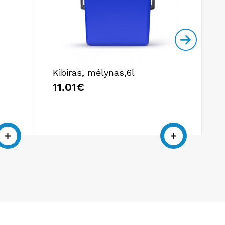
Kibiras, mėlynas,6l
S
m
11.01€
5