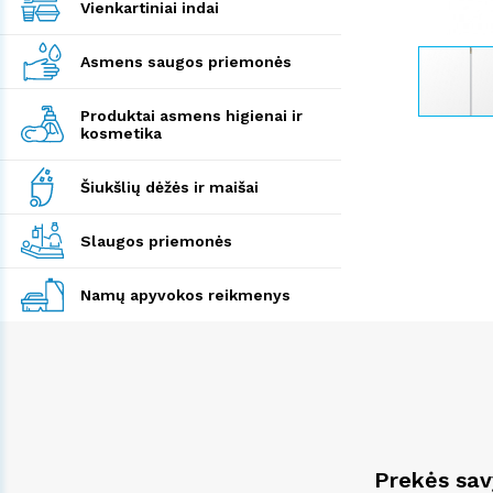
Vienkartiniai indai
Asmens saugos priemonės
Produktai asmens higienai ir
kosmetika
Šiukšlių dėžės ir maišai
Slaugos priemonės
Namų apyvokos reikmenys
Prekės sa