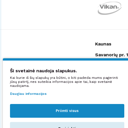
Kaunas
Savanorių pr. 
+370 523 388
shop@manjana
Ši svetainė naudoja slapukus.
Kai kurie iš šių slapukų yra būtini, o kiti padeda mums pagerinti
Didžiuojamės:
jūsų patirtį, nes suteikia informacijos apie tai, kaip svetainė
naudojama.
Daugiau informacijos
Priimti visus
Sekite mus: