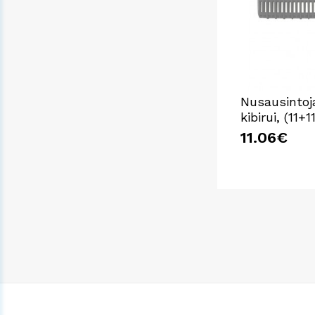
Nusausintoj
kibirui, (11+11
11.06€