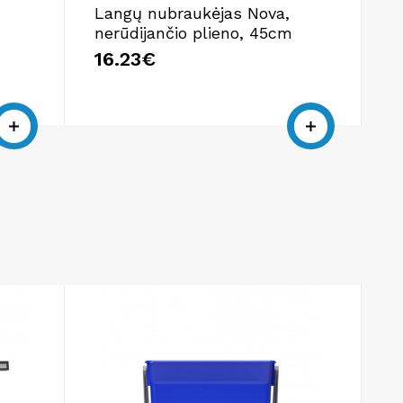
Langų nubraukėjas Nova,
L
nerūdijančio plieno, 45cm
š
p
16.23€
5