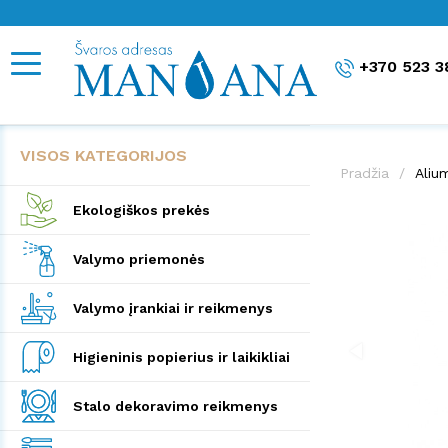
+370 523 3
VISOS KATEGORIJOS
Pradžia
Aliu
Ekologiškos prekės
Valymo priemonės
Valymo įrankiai ir reikmenys
Higieninis popierius ir laikikliai
Stalo dekoravimo reikmenys