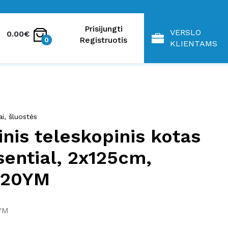
Prisijungti
VERSLO
0.00€
Registruotis
0
KLIENTAMS
i, šluostės
inis teleskopinis kotas
sential, 2x125cm,
920YM
YM