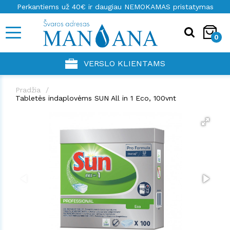
Perkantiems už 40€ ir daugiau NEMOKAMAS pristatymas
0
VERSLO KLIENTAMS
Pradžia
Tabletės indaplovėms SUN All in 1 Eco, 100vnt