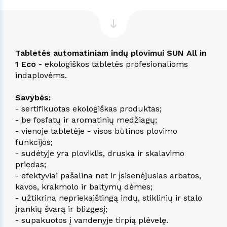
Tabletės automatiniam indų plovimui SUN All in
1 Eco
- ekologiškos tabletės profesionalioms
indaplovėms.
Savybės:
- sertifikuotas ekologiškas produktas;
- be fosfatų ir aromatinių medžiagų;
- vienoje tabletėje - visos būtinos plovimo
funkcijos;
- sudėtyje yra ploviklis, druska ir skalavimo
priedas;
- efektyviai pašalina net ir įsisenėjusias arbatos,
kavos, krakmolo ir baltymų dėmes;
- užtikrina nepriekaištingą indų, stiklinių ir stalo
įrankių švarą ir blizgesį;
- supakuotos į vandenyje tirpią plėvelę.