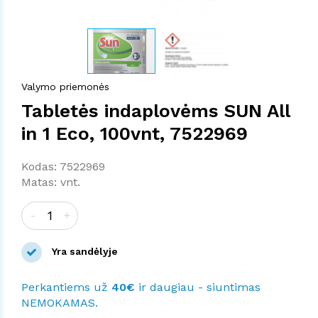
Valymo priemonės
Tabletės indaplovėms SUN All
in 1 Eco, 100vnt, 7522969
Kodas: 7522969
Matas: vnt.
-
+
Yra sandėlyje
Perkantiems už
40€
ir daugiau - siuntimas
NEMOKAMAS.