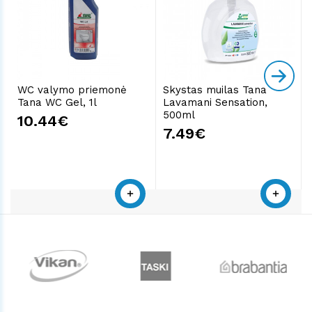
WC valymo priemonė
Skystas muilas Tana
Tana WC Gel, 1l
Lavamani Sensation,
500ml
10.44€
7.49€