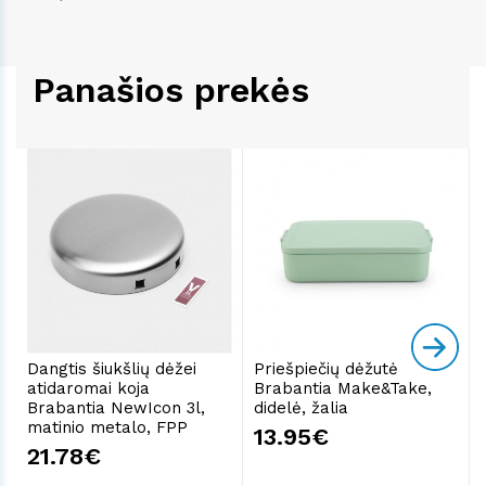
Panašios prekės
Dangtis šiukšlių dėžei
Priešpiečių dėžutė
atidaromai koja
Brabantia Make&Take,
Brabantia NewIcon 3l,
didelė, žalia
matinio metalo, FPP
13.95€
21.78€