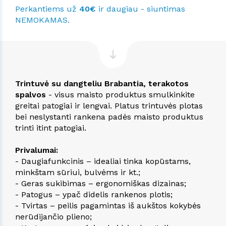
Perkantiems už
40€
ir daugiau - siuntimas
NEMOKAMAS.
Trintuvė su dangteliu Brabantia, terakotos
spalvos
- visus maisto produktus smulkinkite
greitai patogiai ir lengvai. Platus trintuvės plotas
bei neslystanti rankena padės maisto produktus
trinti itint patogiai.
Privalumai:
- Daugiafunkcinis – idealiai tinka kopūstams,
minkštam sūriui, bulvėms ir kt.;
- Geras sukibimas – ergonomiškas dizainas;
- Patogus – ypač didelis rankenos plotis;
- Tvirtas – peilis pagamintas iš aukštos kokybės
nerūdijančio plieno;