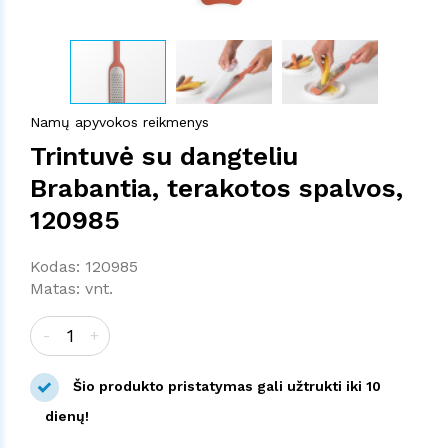
Namų apyvokos reikmenys
Trintuvė su dangteliu
Brabantia, terakotos spalvos,
120985
Kodas: 120985
Matas: vnt.
-
+
Šio produkto pristatymas gali užtrukti iki 10
dienų!