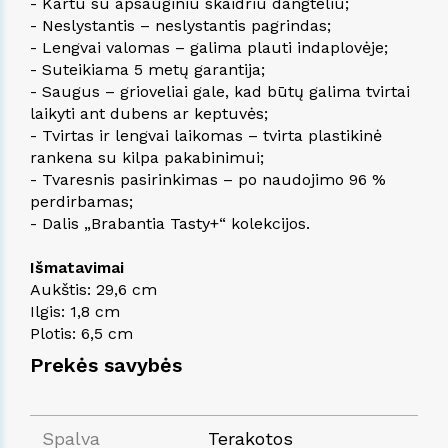
- Kartu su apsauginiu skaidriu dangteliu;
- Neslystantis – neslystantis pagrindas;
- Lengvai valomas – galima plauti indaplovėje;
- Suteikiama 5 metų garantija;
- Saugus – grioveliai gale, kad būtų galima tvirtai
laikyti ant dubens ar keptuvės;
- Tvirtas ir lengvai laikomas – tvirta plastikinė
rankena su kilpa pakabinimui;
- Tvaresnis pasirinkimas – po naudojimo 96 %
perdirbamas;
- Dalis „Brabantia Tasty+“ kolekcijos.
Išmatavimai
Aukštis: 29,6 cm
Ilgis: 1,8 cm
Plotis: 6,5 cm
Prekės savybės
Spalva
Terakotos