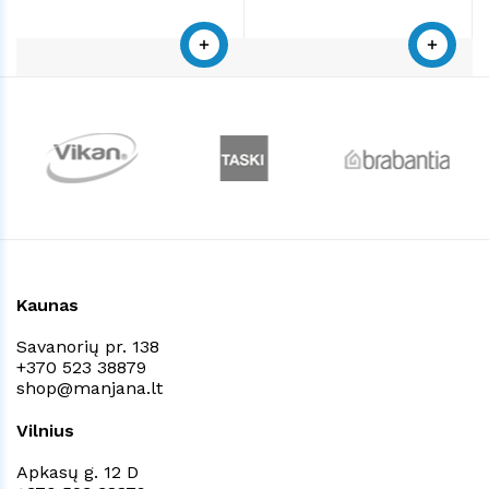
Kaunas
Savanorių pr. 138
+370 523 38879
shop@manjana.lt
Vilnius
Apkasų g. 12 D