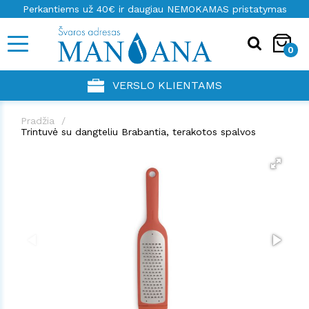
Perkantiems už 40€ ir daugiau NEMOKAMAS pristatymas
0
VERSLO KLIENTAMS
Pradžia
Trintuvė su dangteliu Brabantia, terakotos spalvos