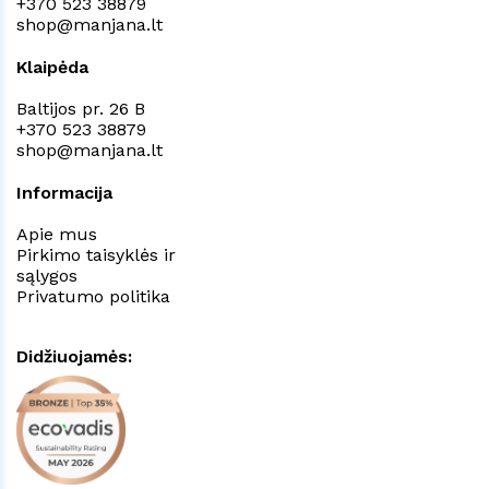
+370 523 38879
shop@manjana.lt
Klaipėda
Baltijos pr. 26 B
+370 523 38879
shop@manjana.lt
Informacija
Apie mus
Pirkimo taisyklės ir
sąlygos
Privatumo politika
Didžiuojamės: