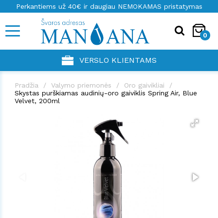
Perkantiems už 40€ ir daugiau NEMOKAMAS pristatymas
0
VERSLO KLIENTAMS
Pradžia
Valymo priemonės
Oro gaivikliai
Skystas purškiamas audinių-oro gaiviklis Spring Air, Blue
Velvet, 200ml