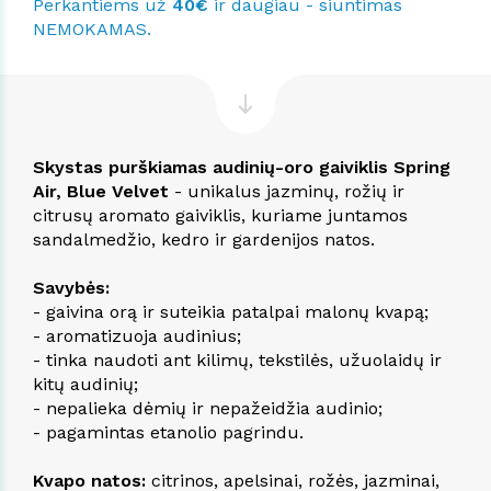
Perkantiems už
40€
ir daugiau - siuntimas
NEMOKAMAS.
Skystas purškiamas audinių-oro gaiviklis Spring
Air, Blue Velvet
- unikalus jazminų, rožių ir
citrusų aromato gaiviklis, kuriame juntamos
sandalmedžio, kedro ir gardenijos natos.
Savybės:
- gaivina orą ir suteikia patalpai malonų kvapą;
- aromatizuoja audinius;
- tinka naudoti ant kilimų, tekstilės, užuolaidų ir
kitų audinių;
- nepalieka dėmių ir nepažeidžia audinio;
- pagamintas etanolio pagrindu.
Kvapo natos:
citrinos, apelsinai, rožės, jazminai,