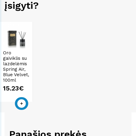
įsigyti?
Oro
gaiviklis su
lazdelėmis
Spring Air,
Blue Velvet,
100ml
15.23€
Panašios prekės