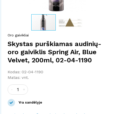
Oro gaivikliai
Skystas purškiamas audinių-
oro gaiviklis Spring Air, Blue
Velvet, 200ml, 02-04-1190
Kodas: 02-04-1190
Matas: vnt.
-
+
Yra sandėlyje