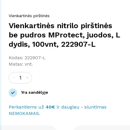
Vienkartinės pirštinės
Vienkartinės nitrilo pirštinės
be pudros MProtect, juodos, L
dydis, 100vnt, 222907-L
Kodas: 222907-L
Matas: vnt.
-
+
Yra sandėlyje
Perkantiems už
40€
ir daugiau - siuntimas
NEMOKAMAS.