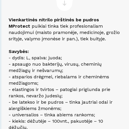
Vienkartinės nitrilo pirštinės be pudros
MProtect
puikiai tinka tiek profesionaliam
naudojimui (maisto pramonėje, medicinoje, grožio
srityje, valymo įmonėse ir pan.), tiek buityje.
Savybės:
- dydis: L, spalva: juoda;
- apsaugo nuo bakterijų, virusų, cheminių
medžiagų ir nešvarumų;
- atsparios drėgmei, riebalams ir cheminėms
medžiagoms;
- elastingos ir tvirtos – patogiai priglunda prie
rankos, nevaržo judesių;
- be latekso ir be pudros – tinka jautriai odai ir
alergiškiems žmonėms;
- universalios – tinka abiems rankoms;
- kiekis: dėžutėje – 100vnt., pakuotėje – 10
dėžučių.