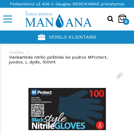
Perkantiems už 40€ ir daugiau NEMOKAMAS pristatymas
0
VERSLO KLIENTAMS
Pradžia
Vienkartinės nitrilo pirštinės be pudros MProtect,
juodos, L dydis, 100vnt