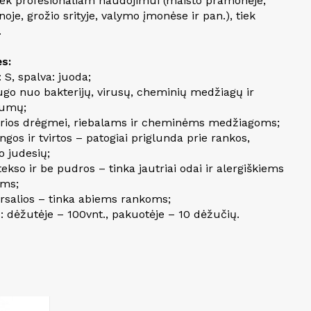
tiek profesionaliam naudojimui (maisto pramonėje,
oje, grožio srityje, valymo įmonėse ir pan.), tiek
.
s:
: S, spalva: juoda;
ugo nuo bakterijų, virusų, cheminių medžiagų ir
rumų;
arios drėgmei, riebalams ir cheminėms medžiagoms;
ingos ir tvirtos – patogiai priglunda prie rankos,
o judesių;
tekso ir be pudros – tinka jautriai odai ir alergiškiems
ms;
ersalios – tinka abiems rankoms;
s: dėžutėje – 100vnt., pakuotėje – 10 dėžučių.