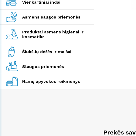
Vienkartiniai indai
Asmens saugos priemonės
Produktai asmens higienai ir
kosmetika
Šiukšlių dėžės ir maišai
Slaugos priemonės
Namų apyvokos reikmenys
Prekės sa