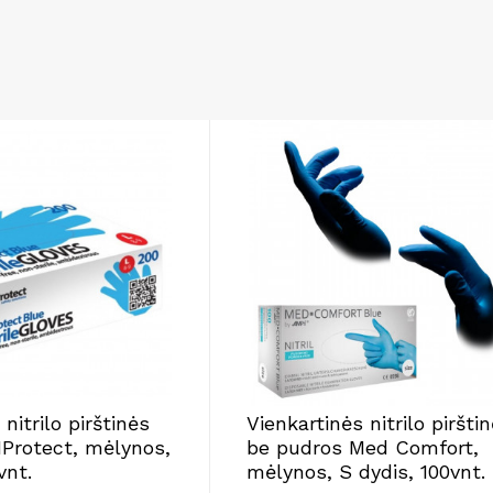
nitrilo pirštinės
Vienkartinės nitrilo piršti
Protect, mėlynos,
be pudros Med Comfort,
vnt.
mėlynos, S dydis, 100vnt.