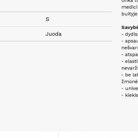
tinka 
medicin
buityje
S
Savybė
Juoda
- dydis
- apsa
nešva
- atsp
- elast
nevarž
- be la
žmonė
- univ
- kieki