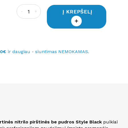
Į KREPŠELĮ
-
+
40€
ir daugiau - siuntimas NEMOKAMAS.
rtinės nitrilo pirštinės be pudros Style Black
puikiai