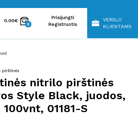
Prisijungti
VERSLO
0.00€
Registruotis
0
KLIENTAMS
0vnt
s pirštinės
inės nitrilo pirštinės
os Style Black, juodos,
, 100vnt, 01181-S