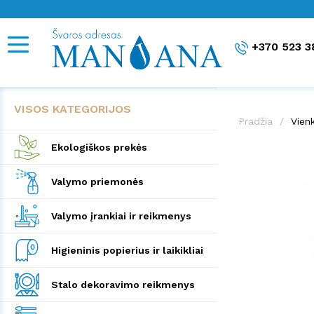
+370 523 3
VISOS KATEGORIJOS
Pradžia
Vienk
Ekologiškos prekės
Valymo priemonės
Valymo įrankiai ir reikmenys
Higieninis popierius ir laikikliai
Stalo dekoravimo reikmenys