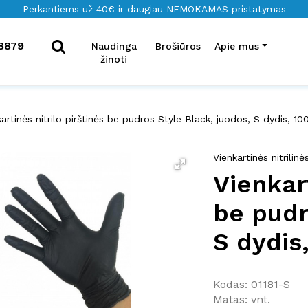
Perkantiems už 40€ ir daugiau NEMOKAMAS pristatymas
8879
Naudinga
Brošiūros
Apie mus
žinoti
artinės nitrilo pirštinės be pudros Style Black, juodos, S dydis, 10
Vienkartinės nitrilinė
Vienkart
be pudr
S dydis
Kodas: 01181-S
Matas: vnt.