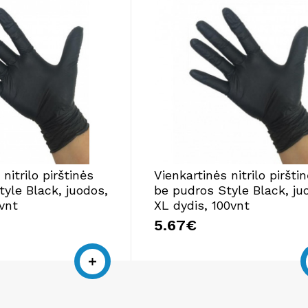
nitrilo pirštinės
Vienkartinės nitrilo piršti
yle Black, juodos,
be pudros Style Black, ju
vnt
XL dydis, 100vnt
5.67€