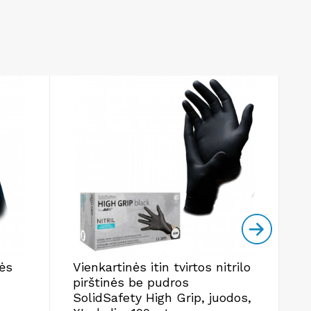
nės
Vienkartinės itin tvirtos nitrilo
V
pirštinės be pudros
b
SolidSafety High Grip, juodos,
m