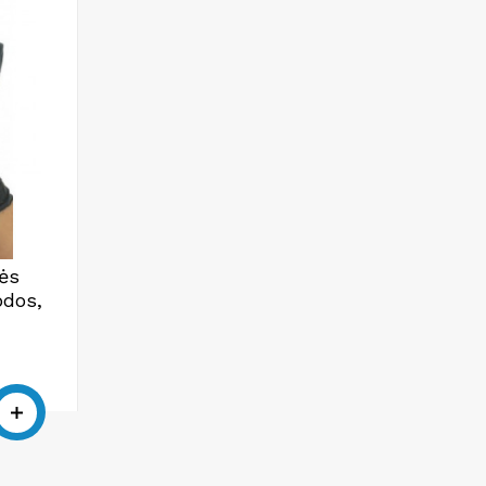
nės
odos,