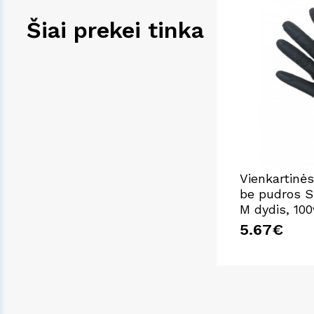
Šiai prekei tinka
Vienkartinės 
be pudros St
M dydis, 100
5.67€