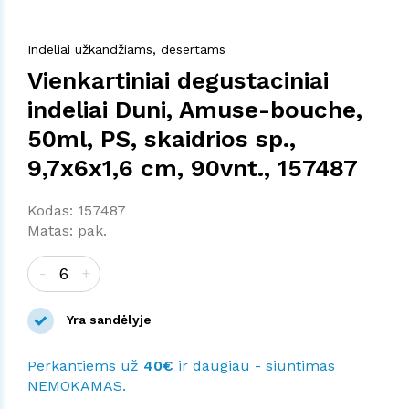
Indeliai užkandžiams, desertams
Vienkartiniai degustaciniai
indeliai Duni, Amuse-bouche,
50ml, PS, skaidrios sp.,
9,7x6x1,6 cm, 90vnt., 157487
Kodas: 157487
Matas: pak.
-
+
Yra sandėlyje
Perkantiems už
40€
ir daugiau - siuntimas
NEMOKAMAS.