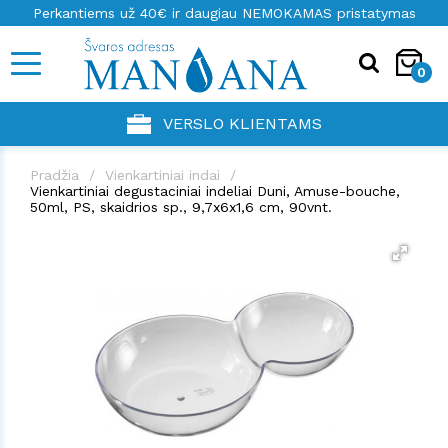
Perkantiems už 40€ ir daugiau NEMOKAMAS pristatymas
0
VERSLO KLIENTAMS
Pradžia
Vienkartiniai indai
Vienkartiniai degustaciniai indeliai Duni, Amuse-bouche,
50ml, PS, skaidrios sp., 9,7x6x1,6 cm, 90vnt.