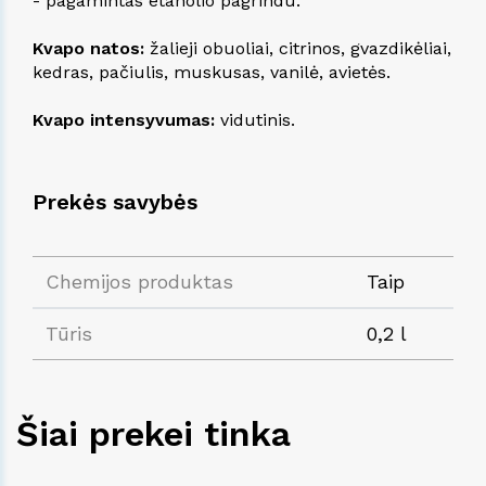
- pagamintas etanolio pagrindu.
Kvapo natos:
žalieji obuoliai, citrinos, gvazdikėliai,
kedras, pačiulis, muskusas, vanilė, avietės.
Kvapo intensyvumas:
vidutinis.
Prekės savybės
Chemijos produktas
Taip
Tūris
0,2 l
Šiai prekei tinka