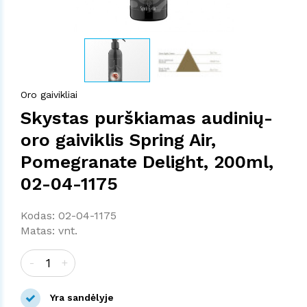
Oro gaivikliai
Skystas purškiamas audinių-
oro gaiviklis Spring Air,
Pomegranate Delight, 200ml,
02-04-1175
Kodas: 02-04-1175
Matas: vnt.
-
+
Yra sandėlyje