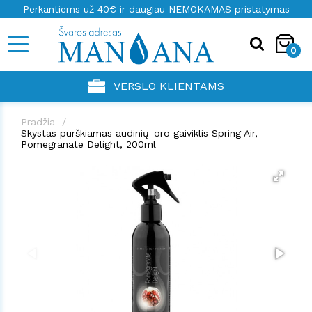
Perkantiems už 40€ ir daugiau NEMOKAMAS pristatymas
0
VERSLO KLIENTAMS
Pradžia
Skystas purškiamas audinių-oro gaiviklis Spring Air,
Pomegranate Delight, 200ml