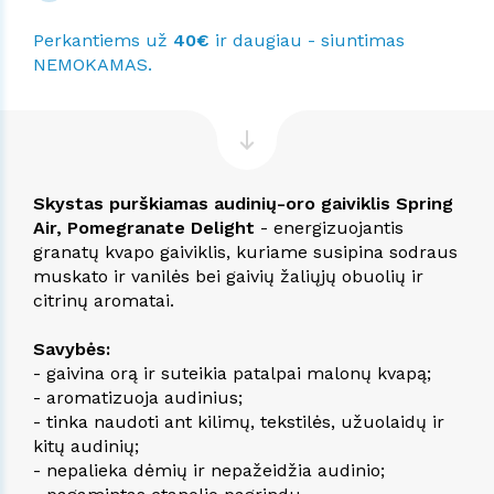
Perkantiems už
40€
ir daugiau - siuntimas
NEMOKAMAS.
Skystas purškiamas audinių-oro gaiviklis Spring
Air, Pomegranate Delight
- energizuojantis
granatų kvapo gaiviklis, kuriame susipina sodraus
muskato ir vanilės bei gaivių žaliųjų obuolių ir
citrinų aromatai.
Savybės:
- gaivina orą ir suteikia patalpai malonų kvapą;
- aromatizuoja audinius;
- tinka naudoti ant kilimų, tekstilės, užuolaidų ir
kitų audinių;
- nepalieka dėmių ir nepažeidžia audinio;