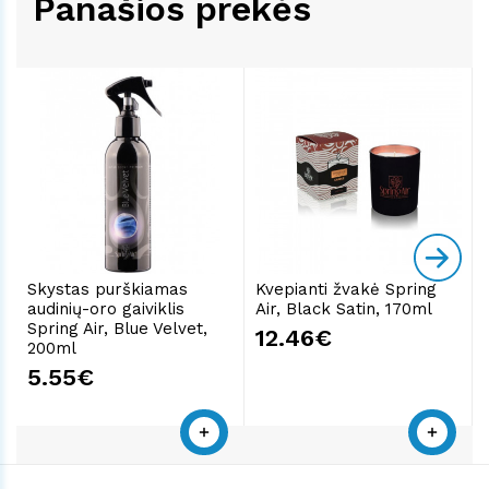
Panašios prekės
Skystas purškiamas
Kvepianti žvakė Spring
audinių-oro gaiviklis
Air, Black Satin, 170ml
Spring Air, Blue Velvet,
12.46€
200ml
5.55€