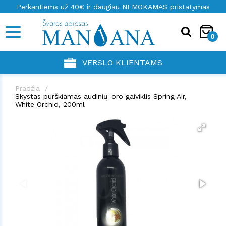
Perkantiems už 40€ ir daugiau NEMOKAMAS pristatymas
0
VERSLO KLIENTAMS
Pradžia
Skystas purškiamas audinių-oro gaiviklis Spring Air,
White Orchid, 200ml