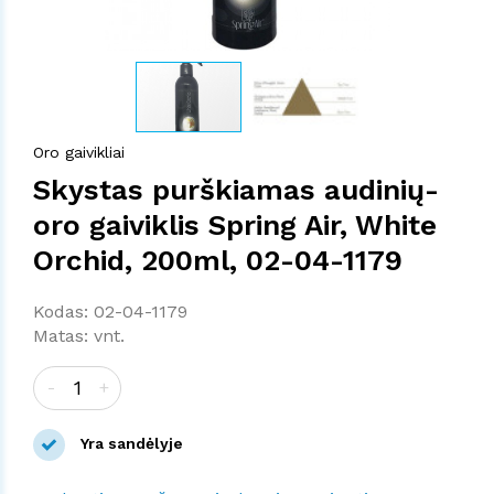
Oro gaivikliai
Skystas purškiamas audinių-
oro gaiviklis Spring Air, White
Orchid, 200ml, 02-04-1179
Kodas: 02-04-1179
Matas: vnt.
-
+
Yra sandėlyje