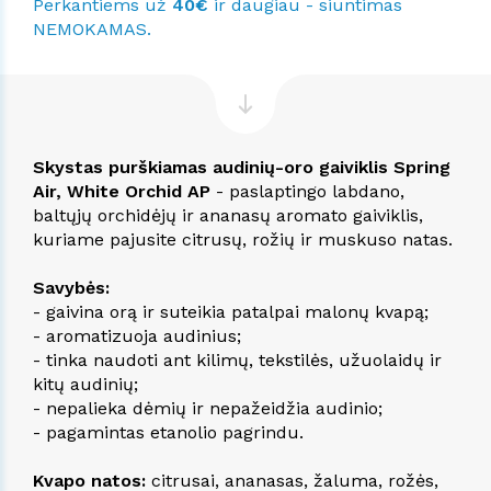
Perkantiems už
40€
ir daugiau - siuntimas
NEMOKAMAS.
Skystas purškiamas audinių-oro gaiviklis Spring
Air, White Orchid AP
- paslaptingo labdano,
baltųjų orchidėjų ir ananasų aromato gaiviklis,
kuriame pajusite citrusų, rožių ir muskuso natas.
Savybės:
- gaivina orą ir suteikia patalpai malonų kvapą;
- aromatizuoja audinius;
- tinka naudoti ant kilimų, tekstilės, užuolaidų ir
kitų audinių;
- nepalieka dėmių ir nepažeidžia audinio;
- pagamintas etanolio pagrindu.
Kvapo natos:
citrusai, ananasas, žaluma, rožės,