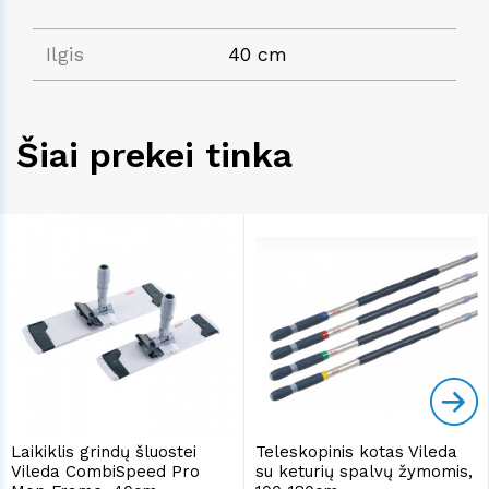
Ilgis
40 cm
Šiai prekei tinka
Laikiklis grindų šluostei
Teleskopinis kotas Vileda
Vileda CombiSpeed Pro
su keturių spalvų žymomis,