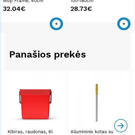
Mop Frame, 40cm
100-180cm
32.04€
28.73€
Panašios prekės
Kibiras, raudonas, 6l
Aliumininis kotas su