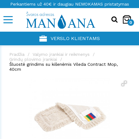
Perkantiems už 40€ ir daugiau NEMOKAMAS pristatymas
0
VERSLO KLIENTAMS
Pradžia
Valymo įrankiai ir reikmenys
Grindų plovimo įrankiai
Šluostė grindims su kišenėmis Vileda Contract Mop,
40cm