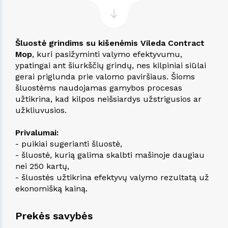
Šluostė grindims su kišenėmis Vileda Contract
Mop
, kuri pasižyminti valymo efektyvumu,
ypatingai ant šiurkščių grindų, nes kilpiniai siūlai
gerai priglunda prie valomo paviršiaus. Šioms
šluostėms naudojamas gamybos procesas
užtikrina, kad kilpos neišsiardys užstrigusios ar
užkliuvusios.
Privalumai:
- puikiai sugerianti šluostė,
- šluostė, kurią galima skalbti mašinoje daugiau
nei 250 kartų,
- šluostės užtikrina efektyvų valymo rezultatą už
ekonomišką kainą.
Prekės savybės