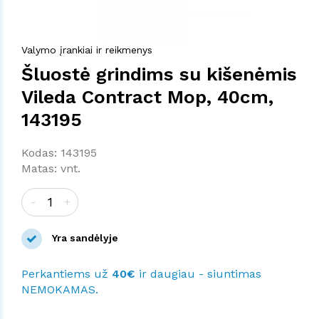
Valymo įrankiai ir reikmenys
Šluostė grindims su kišenėmis
Vileda Contract Mop, 40cm,
143195
Kodas: 143195
Matas: vnt.
-
+
Yra sandėlyje
Perkantiems už
40€
ir daugiau - siuntimas
NEMOKAMAS.