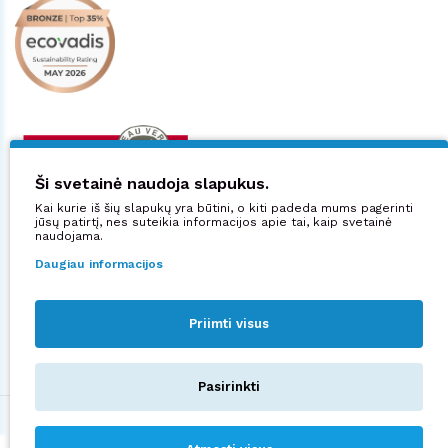
Ši svetainė naudoja slapukus.
Kai kurie iš šių slapukų yra būtini, o kiti padeda mums pagerinti
jūsų patirtį, nes suteikia informacijos apie tai, kaip svetainė
naudojama.
Daugiau informacijos
Priimti visus
Sekite mus:
Pasirinkti
©2026 UAB "Manjana".
Privatumo politika