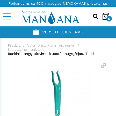
Perkantiems už 40€ ir daugiau NEMOKAMAS pristatymas
0
VERSLO KLIENTAMS
Pradžia
Valymo įrankiai ir reikmenys
Kiti valymo įrankiai
Rankinis langų plovimo šluostės nugręžėjas, Tauris