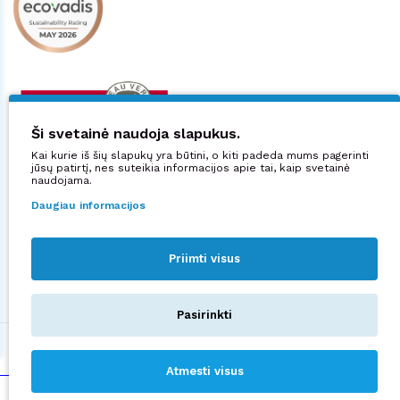
Ši svetainė naudoja slapukus.
Kai kurie iš šių slapukų yra būtini, o kiti padeda mums pagerinti
jūsų patirtį, nes suteikia informacijos apie tai, kaip svetainė
naudojama.
Daugiau informacijos
Priimti visus
Sekite mus:
Pasirinkti
©2026 UAB "Manjana".
Privatumo politika
Atmesti visus
sprendimas:
NEXINNO.TECH
2.92€
Kaina:
Į KREPŠELĮ