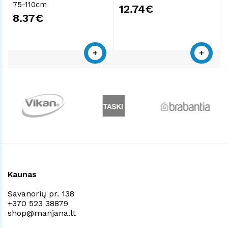
75-110cm
12.74€
8.37€
Kaunas
Savanorių pr. 138
+370 523 38879
shop@manjana.lt