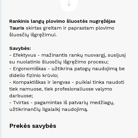
Rankinis langų plovimo šluostės nugręžėjas
Tauris
skirtas greitam ir paprastam plovimo
šluosčių išgręžimui.
Savybės:
- Efektyvus - mažinantis rankų nuovargį, susijusį
su nuolatinio šluosčių išgręžimo procesu;
- Ergonomiškas - užtikrina patogų naudojimą be
didelio fizinio krūvio;
- Kompaktiškas ir lengvas - puikiai tinka naudoti
tiek namuose, tiek profesionaliuose valymo
darbuose;
- Tvirtas - pagamintas iš patvarių medžiagų,
užtikrinančių ilgalaikį naudojimą.
Prekės savybės