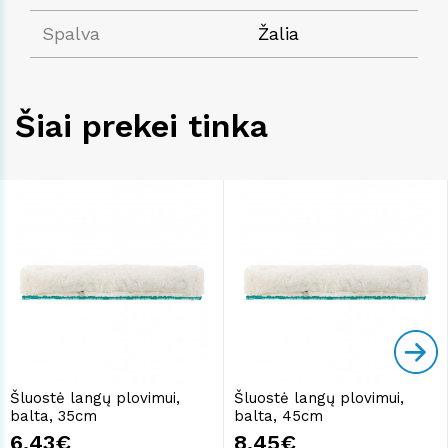
Spalva
Žalia
Šiai prekei tinka
Šluostė langų plovimui,
Šluostė langų plovimui,
balta, 35cm
balta, 45cm
6.43€
8.45€